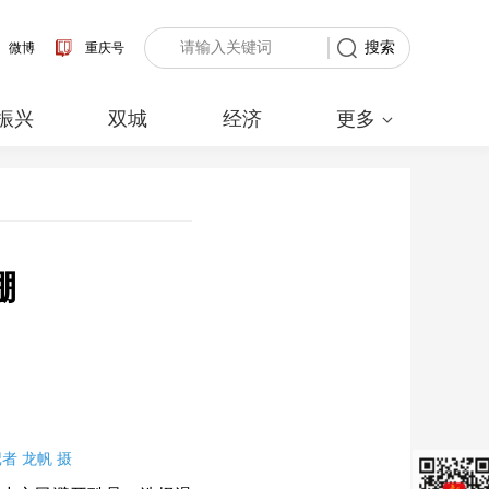
搜索
微博
重庆号
振兴
双城
经济
更多
棚
 龙帆 摄