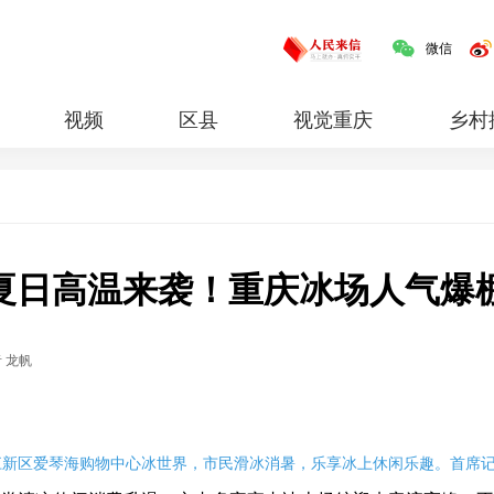
微信
视频
区县
视觉重庆
乡村
红岩
专题
夏日高温来袭！重庆冰场人气爆
 龙帆
江新区爱琴海购物中心冰世界，市民滑冰消暑，乐享冰上休闲乐趣。首席记者