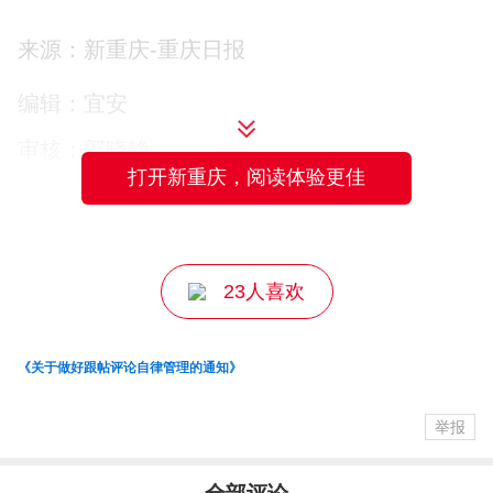
来源：新重庆-重庆日报
▲南川区农合联“百村千号”电商培训班。受访者供图
编辑：宜安
审核：郭晓静
生产端有了保障，农产品要卖得出、卖得
打开新重庆，阅读体验更佳
主编：邹密
好，还得有人会吆喝。前不久，南岸区农
合联“百村千号”电商培训班开班，48名来自
基层供销社、合作社和农业企业的学员从
23人喜欢
账号搭建、短视频拍摄一路学到直播话术
和流量转化。一名卖土蜂蜜的学员告诉记
《关于做好跟帖评论自律管理的通知》
者，“过去自己试过直播，流量忽高忽低，
举报
这次老师教我们掌握了直播互动技巧，下
次我们有信心带来更多订单。”