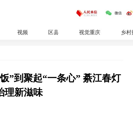
微信
视频
区县
视觉重庆
乡村
红岩
专题
饭”到聚起“一条心” 綦江春灯
治理新滋味