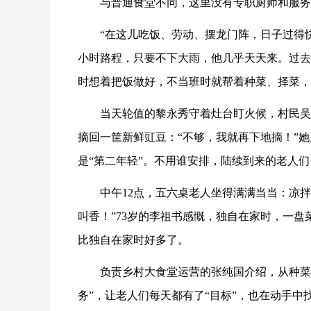
与普通食堂不同，这里没有专职厨师和服务
“在这儿吃饭、劳动、摆龙门阵，日子过得
小时路程，只要不下大雨，他几乎天天来。过去
时想着把饭做好，不当班时就帮着种菜、择菜，
当天轮值的黎永秀守着灶台盯火候，村民吴
摘回一筐新鲜豇豆：“不够，我就再下地摘！”她
是“第二年轻”。不用谁安排，陆续到来的老人
中午12点，五六桌老人坐得满满当当：凉
叫香！”73岁的李祖书感慨，独自在家时，一盘
比独自在家时好多了。
负责乡村大食堂运营的张纯国介绍，从种菜
务”，让老人们每天都有了“目标”，也在动手