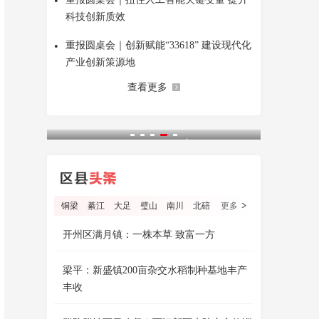
•
科技创新质效
•
重报圆桌会｜创新赋能“33618” 建设现代化
产业创新策源地
查看更多
铜梁
綦江
大足
璧山
南川
北碚
更多
开州区满月镇：一株本草 致富一方
梁平：新盛镇200亩杂交水稻制种基地丰产
丰收