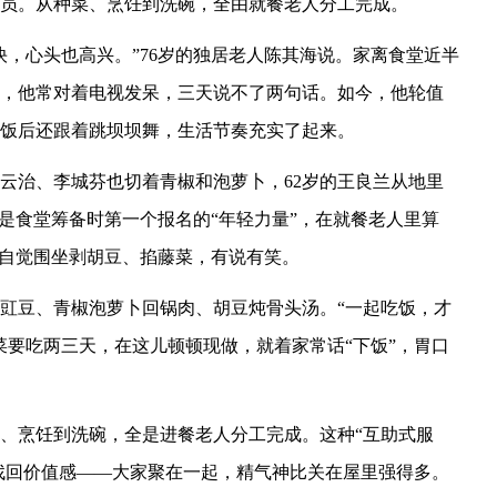
员。从种菜、烹饪到洗碗，全由就餐老人分工完成。
快，心头也高兴。”76岁的独居老人陈其海说。家离食堂近半
，他常对着电视发呆，三天说不了两句话。如今，他轮值
饭后还跟着跳坝坝舞，生活节奏充实了起来。
云治、李城芬也切着青椒和泡萝卜，62岁的王良兰从地里
是食堂筹备时第一个报名的“年轻力量”，在就餐老人里算
们自觉围坐剥胡豆、掐藤菜，有说有笑。
拌豇豆、青椒泡萝卜回锅肉、胡豆炖骨头汤。“一起吃饭，才
菜要吃两三天，在这儿顿顿现做，就着家常话“下饭”，胃口
、烹饪到洗碗，全是进餐老人分工完成。这种“互助式服
中找回价值感——大家聚在一起，精气神比关在屋里强得多。