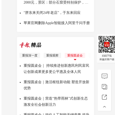
2000元，景区：部分石窟受特别保护，游
客可按需买
•
“胖东来关闭24年老店”，于东来回应
•
苹果官网删除Apple智能接入阿里千问手册
重报深一度
重报观察
重报圆桌会
理响青年
Yo
•
重报圆桌会｜ 持续推进创新惠民利民富民
让创新成果更多更公平惠及全体人民
•
重报圆桌会｜激活枢纽新动能 塑造开放新
优势
•
重报圆桌会｜营造“热带雨林”式创新生态
激发全社会创新活力
重报圆桌会｜扭住人工智能关键变量 提升