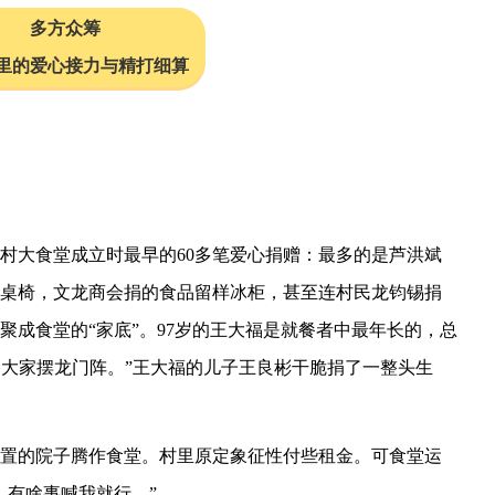
多方众筹
里的爱心接力与精打细算
村大食堂成立时最早的60多笔爱心捐赠：最多的是芦洪斌
0元的桌椅，文龙商会捐的食品留样冰柜，甚至连村民龙钧锡捐
聚成食堂的“家底”。97岁的王大福是就餐者中最年长的，总
’大家摆龙门阵。”王大福的儿子王良彬干脆捐了一整头生
置的院子腾作食堂。村里原定象征性付些租金。可食堂运
，有啥事喊我就行。”