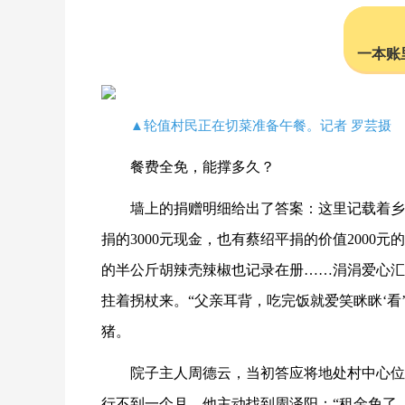
一本账
▲轮值村民正在切菜准备午餐。记者 罗芸摄
餐费全免，能撑多久？
墙上的捐赠明细给出了答案：这里记载着乡
捐的3000元现金，也有蔡绍平捐的价值200
的半公斤胡辣壳辣椒也记录在册……涓涓爱心汇
拄着拐杖来。“父亲耳背，吃完饭就爱笑眯眯‘看
猪。
院子主人周德云，当初答应将地处村中心位
行不到一个月，他主动找到周泽阳：“租金免了