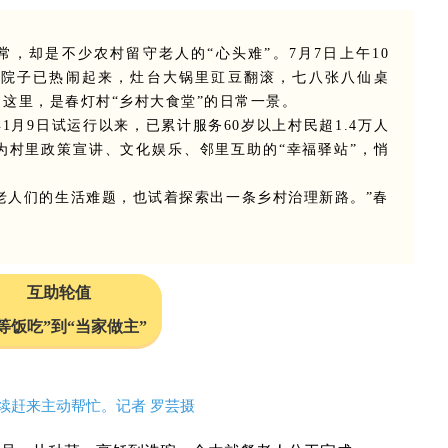
，却是不少农村留守老人的“心头难”。7月7日上午10
的院子已热闹起来，灶台大锅里豇豆翻滚，七八张八仙桌
这里，是春灯村“乡村大食堂”的日常一景。
1月9日试运行以来，已累计服务60岁以上村民超1.4万人
为村里政策宣讲、文化娱乐、邻里互助的“幸福驿站”，悄
老人们的生活难题，也试着探索出一条乡村治理新路。”春
。
互助轮值
等饭吃”到“当家做主”
续赶来主动帮忙。记者 罗芸摄