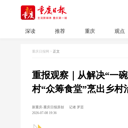
深读
推荐
重庆
观点
科教
人文
民生
清廉重庆
重庆日报网
>
正文
重报观察｜从解决“一碗
村“众筹食堂”烹出乡村
新重庆-重庆日报原创
记者 罗芸
2026-07-08 19:36