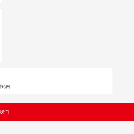
理论网
我们