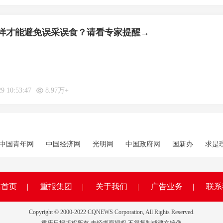
样才能避免误采误食？请看专家提醒→
29 10:53:47
8.97万+
中国青年网
中国经济网
光明网
中国政府网
国新办
求是
站首页
|
重报集团
|
关于我们
|
广告业务
|
联系
Copyright © 2000-2022 CQNEWS Corporation, All Rights Reserved.