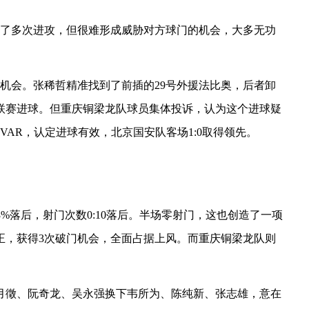
了多次进攻，但很难形成威胁对方球门的机会，大多无功
球机会。张稀哲精准找到了前插的29号外援法比奥，后者卸
联赛进球。但重庆铜梁龙队球员集体投诉，认为这个进球疑
AR，认定进球有效，北京国安队客场1:0取得领先。
8%落后，射门次数0:10落后。半场零射门，这也创造了一项
正，获得3次破门机会，全面占据上风。而重庆铜梁龙队则
月徵、阮奇龙、吴永强换下韦所为、陈纯新、张志雄，意在