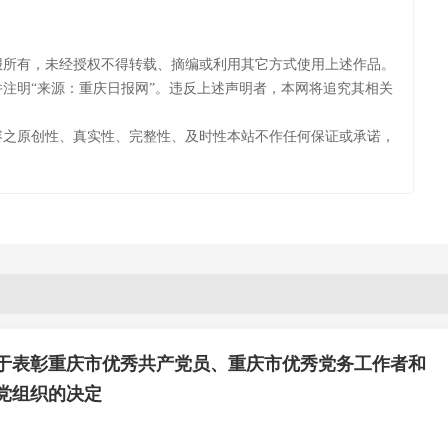
报所有，未经授权不得转载、摘编或利用其它方式使用上述作品。
注明“来源：重庆日报网”。违反上述声明者，本网将追究其相关
容之原创性、真实性、完整性、及时性本站不作任何保证或承诺，
于表彰重庆市优秀共产党员、重庆市优秀党务工作者和
党组织的决定