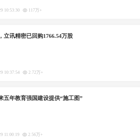
29 10:53:30
117万+
立讯精密已回购1766.54万股
29 10:37:54
2.72万+
来五年教育强国建设提供“施工图”
9 11:00:19
2.56万+