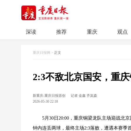
深读
推荐
重庆
观点
科教
人文
民生
清廉重庆
重庆日报网
>
正文
2:3不敌北京国安，重
新重庆-重庆日报原创
记者 金鑫 齐岚森
2026-05-30 22:18
5月30日20:00，重庆铜梁龙队主场迎战北
钟内连丢两球，最终主场2:3落败，遭遇本赛季