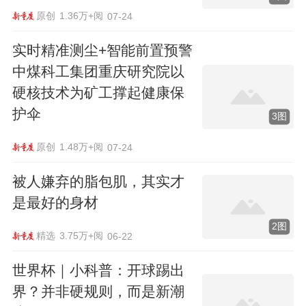
原创
1.36万+阅
07-24
实时精准测尘+智能前置预警
中煤科工集团重庆研究院以
硬核技术为矿工撑起健康保
护伞
3图
原创
1.48万+阅
07-24
被人嫌弃的脂包肌，其实才
是最好的身材
2图
精选
3.75万+阅
06-22
世界杯｜小科普：开球踢出
界？并非硬规则，而是新潮