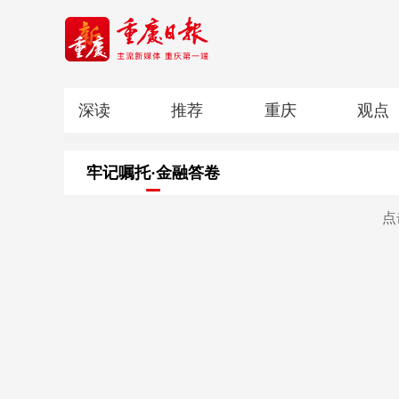
深读
推荐
重庆
观点
科教
人文
民生
清廉重庆
牢记嘱托·金融答卷
点