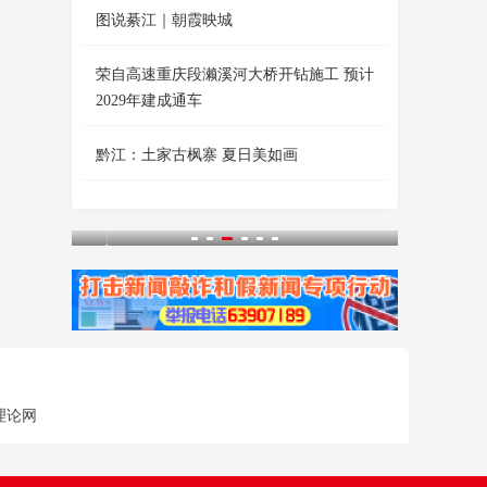
图说綦江｜朝霞映城
荣自高速重庆段濑溪河大桥开钻施工 预计
2029年建成通车
黔江：土家古枫寨 夏日美如画
理论网