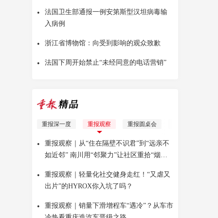
•
法国卫生部通报一例安第斯型汉坦病毒输
入病例
•
浙江省博物馆：向受到影响的观众致歉
•
法国下周开始禁止“未经同意的电话营销”
重报深一度
重报观察
重报圆桌会
理响青年
Yo
•
重报观察｜从“住在隔壁不识君”到“远亲不
如近邻” 南川用“邻聚力”让社区重拾“烟火
气”
•
重报观察｜轻量化社交健身走红！“又虐又
出片”的HYROX你入坑了吗？
•
重报观察｜销量下滑增程车“遇冷”？从车市
冷热看重庆造汽车晋级之路