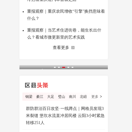
•
重报观察｜重庆农民增收“引擎”换挡意味着
什么？
•
重报观察｜当艺术住进街巷，能生长出什
么？看城市微更新里的艺术实践
查看更多
铜梁
綦江
大足
璧山
南川
北碚
更多
群防群治百日攻坚·一线蹲点｜网格员发现3
米裂缝 堡坎水流直冲居民楼 云阳3小时紧急
转移251人