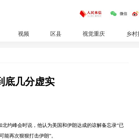
微信
视频
区县
视觉重庆
乡村
红岩
专题
到底几分虚实
加北约峰会时说，他认为美国和伊朗达成的谅解备忘录“已
可能再次狠狠打击伊朗”。