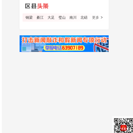
铜梁
綦江
大足
璧山
南川
北碚
更多