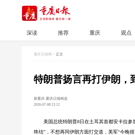
深读
推荐
重庆
观点
科教
人文
民生
清廉重庆
重庆日报网
>
正文
特朗普扬言再打伊朗，
新重庆-重庆日报精选
2026-07-08 23:12
美国总统特朗普8日在土耳其首都安卡拉参
终结”，不想再同伊朗方面打交道，美军“今晚很