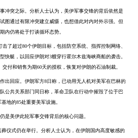
事冲突之际。分析人士认为，美伊军事交锋的背后依然是
试图通过有限冲突建立威慑，也想借此对内对外示强。但
期内仍将处于打谈循环态势。
打击了超过80个伊朗目标，包括防空系统、指挥控制网络、
小型快艇，以回应伊朗对3艘穿行霍尔木兹海峡商船的袭击。
、交付和销售为期60天的授权，恢复对伊朗的石油制裁。
作出回应。伊朗军方8日称，已动用无人机对美军在巴林的
队公共关系部门同日称，革命卫队在行动中摧毁了位于巴
基地的85处重要美军设施。
仍是美伊此轮军事交锋背后的核心问题。
送葬仪式仍在举行。分析人士认为，在伊朗国内高度敏感的