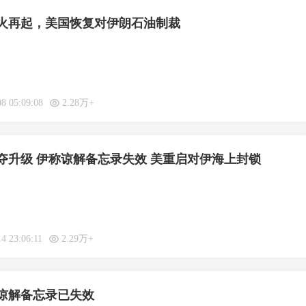
火再起，美国恢复对伊朗石油制裁
08 05:09:08
2.28万+
夺升级 伊称谅解备忘录失效 美重启对伊海上封锁
4 23:06:11
2.29万+
谅解备忘录已失效