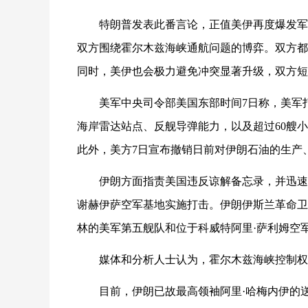
特朗普发表此番言论，正值美伊再度爆发军
双方围绕霍尔木兹海峡通航问题的博弈。双方都
同时，美伊也会极力避免冲突显著升级，双方短
美军中央司令部美国东部时间7日称，美军
海岸雷达站点、反舰导弹能力，以及超过60艘
此外，美方7日宣布撤销日前对伊朗石油的生产
伊朗方面指责美国违反谅解备忘录，并迅速
谢赫伊萨空军基地实施打击。伊朗伊斯兰革命卫
林的美军第五舰队和位于科威特阿里·萨利姆空军
媒体和分析人士认为，霍尔木兹海峡控制权
目前，伊朗已故最高领袖阿里·哈梅内伊的