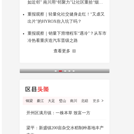
如近邻” 南川用“邻聚力”让社区重拾“烟火
气”
•
重报观察｜轻量化社交健身走红！“又虐又
出片”的HYROX你入坑了吗？
•
重报观察｜销量下滑增程车“遇冷”？从车市
冷热看重庆造汽车晋级之路
查看更多
铜梁
綦江
大足
璧山
南川
北碚
更多
开州区满月镇：一株本草 致富一方
梁平：新盛镇200亩杂交水稻制种基地丰产