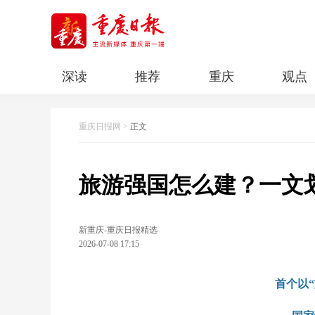
深读
推荐
重庆
观点
科教
人文
民生
清廉重庆
重庆日报网
>
正文
旅游强国怎么建？一文
新重庆-重庆日报精选
2026-07-08 17:15
首个以