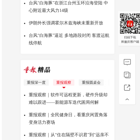
•
台风“白海豚”在浙江台州玉环沿海登陆 中
心附近最大风力14级
•
伊朗外长强调霍尔木兹海峡未重新开放
•
台风“白海豚”逼近 多地路段封闭 客渡运航
线停航
重报深一度
重报观察
重报圆桌会
理响青年
Yo
•
重报观察｜软件可远程更新，硬件升级却
难以跟进——新能源车迭代困局何解
•
重报观察｜全民健身日，看重庆闲置角落
变身活力赛场
•
重报观察｜从“住在隔壁不识君”到“远亲不