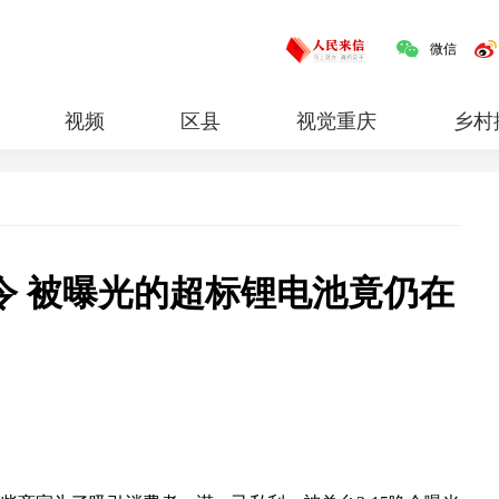
微信
视频
区县
视觉重庆
乡村
红岩
专题
令 被曝光的超标锂电池竟仍在