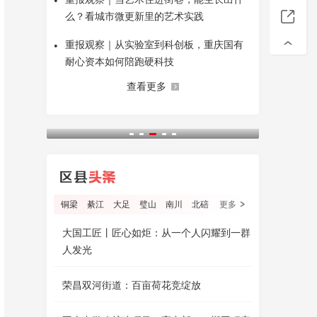
•
么？看城市微更新里的艺术实践
•
重报观察｜从实验室到科创板，重庆国有
耐心资本如何陪跑硬科技
查看更多
铜梁
綦江
大足
璧山
南川
北碚
更多
大国工匠丨匠心如炬：从一个人闪耀到一群
人发光
荣昌双河街道：百亩荷花竞绽放