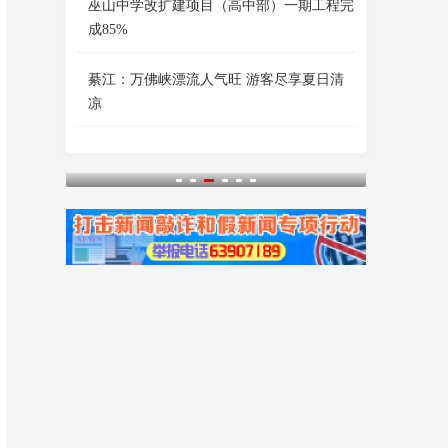
巫山中学改扩建项目（高中部）一期工程完
成85%
綦江：万佛峡漂流人气旺 游客尽享夏日清
凉