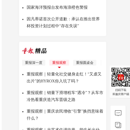
•
国家海洋预报台发布海浪橙色警报
•
因凡蒂诺首次公开道歉：承认在推出世界
杯投资计划过程中“存在失误”
重报深一度
重报观察
重报圆桌会
理响青年
Yo
•
重报观察｜轻量化社交健身走红！“又虐又
出片”的HYROX你入坑了吗？
•
重报观察｜销量下滑增程车“遇冷”？从车市
冷热看重庆造汽车晋级之路
•
重报观察｜重庆农民增收“引擎”换挡意味着
什么？
重报观察｜当艺术住进街巷，能生长出什