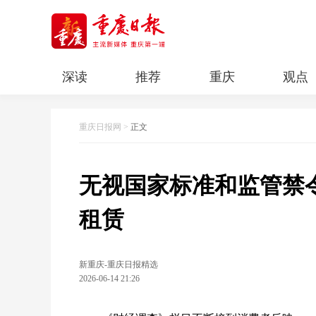
深读
推荐
重庆
观点
科教
人文
民生
清廉重庆
重庆日报网
>
正文
无视国家标准和监管禁
租赁
新重庆-重庆日报精选
2026-06-14 21:26