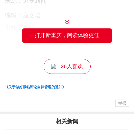
来源：央视新闻
6名公职人员进行严肃追责问责。
编辑：唐文培
（总台记者 卜晓菲 韦昊岩）
审核：李露
打开新重庆，阅读体验更佳
主编：马京川
26人喜欢
《关于做好跟帖评论自律管理的通知》
举报
相关新闻