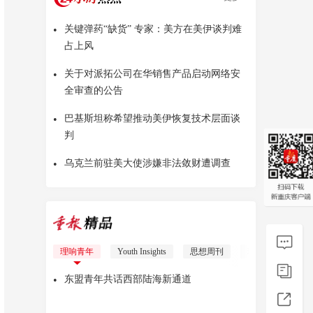
•
关键弹药“缺货” 专家：美方在美伊谈判难
占上风
•
关于对派拓公司在华销售产品启动网络安
全审查的公告
•
巴基斯坦称希望推动美伊恢复技术层面谈
判
•
乌克兰前驻美大使涉嫌非法敛财遭调查
重报圆桌会
理响青年
Youth Insights
思想周刊
理响少年
红
•
东盟青年共话西部陆海新通道