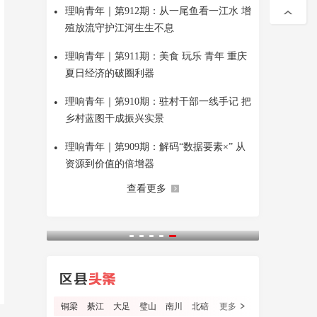
•
理响青年｜第912期：从一尾鱼看一江水 增
殖放流守护江河生生不息
•
理响青年｜第911期：美食 玩乐 青年 重庆
夏日经济的破圈利器
•
理响青年｜第910期：驻村干部一线手记 把
乡村蓝图干成振兴实景
•
理响青年｜第909期：解码“数据要素×” 从
资源到价值的倍增器
查看更多
铜梁
綦江
大足
璧山
南川
北碚
更多