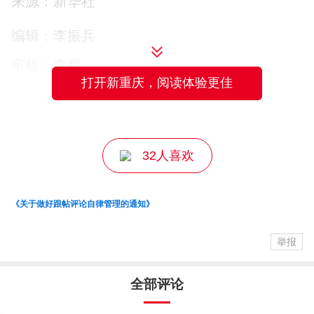
来源：新华社
▲6月13日，游客在重庆市荣昌区濑溪河畔嬉水游玩。新华社记
编辑：李振兵
者 唐奕 摄
审核：李辉
打开新重庆，阅读体验更佳
主编：马京川
▲6月13日，一对母子在重庆市荣昌区万灵古镇游玩参观。新华
社记者 唐奕 摄
32人喜欢
▲6月13日，一对母子在重庆市荣昌区濑溪河畔嬉水游玩。新华
《关于做好跟帖评论自律管理的通知》
社记者 唐奕 摄
举报
全部评论