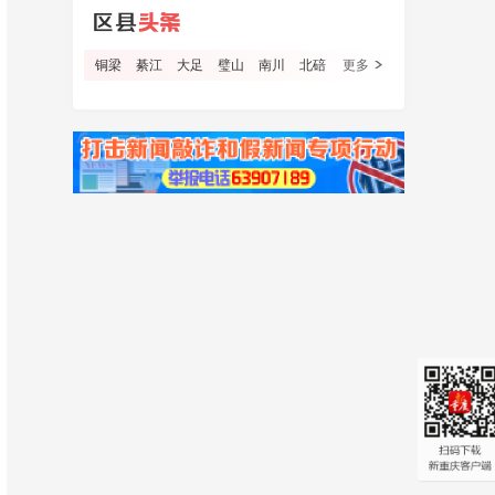
铜梁
綦江
大足
璧山
南川
北碚
更多