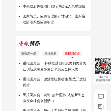
•
中央政府将在澳门发行60亿元人民币国债
•
国家防总、应急管理部针对湖北、山东启
动防汛四级应急响应
重报深一度
重报观察
重报圆桌会
理响青年
Yo
•
重报圆桌会｜ 持续推进创新惠民利民富民
让创新成果更多更公平惠及全体人民
•
重报圆桌会｜激活枢纽新动能 塑造开放新
优势
•
重报圆桌会｜营造“热带雨林”式创新生态
激发全社会创新活力
重报圆桌会｜扭住人工智能关键变量 提升