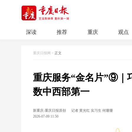
深读
推荐
重庆
观点
科教
人文
民生
清廉重庆
重庆日报网
>
正文
重庆服务“金名片”⑨｜
数中西部第一
新重庆-重庆日报原创
记者 黄光红 实习生 何珊珊
2026-07-09 11:50