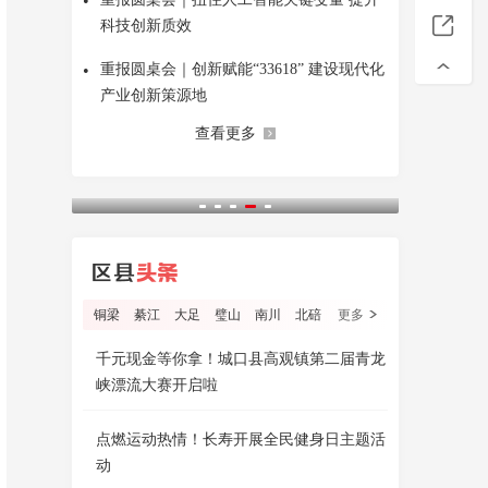
•
科技创新质效
•
重报圆桌会｜创新赋能“33618” 建设现代化
产业创新策源地
查看更多
铜梁
綦江
大足
璧山
南川
北碚
更多
千元现金等你拿！城口县高观镇第二届青龙
峡漂流大赛开启啦
点燃运动热情！长寿开展全民健身日主题活
动