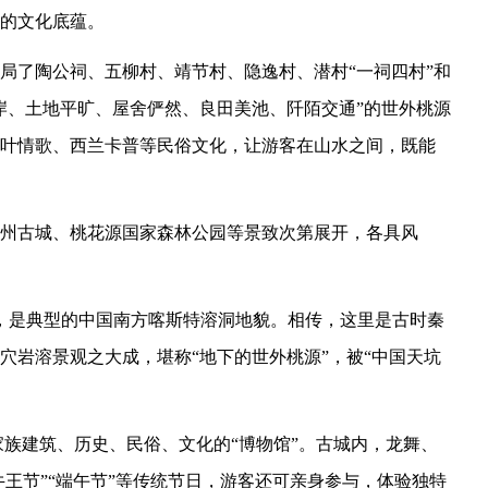
的文化底蕴。
局了陶公祠、五柳村、靖节村、隐逸村、潜村“一祠四村”和
岸、土地平旷、屋舍俨然、良田美池、阡陌交通”的世外桃源
叶情歌、西兰卡普等民俗文化，让游客在山水之间，既能
州古城、桃花源国家森林公园等景致次第展开，各具风
米，是典型的中国南方喀斯特溶洞地貌。相传，这里是古时秦
穴岩溶景观之大成，堪称“地下的世外桃源”，被“中国天坑
家族建筑、历史、民俗、文化的“博物馆”。古城内，龙舞、
牛王节”“端午节”等传统节日，游客还可亲身参与，体验独特