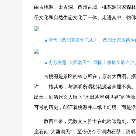
由古桃源、太古洞、酉州古城、桃花源国家森林
俗文化和自然生态文化于一体。走进其中，仿佛
▲清代《酉阳直隶州总志》。酉阳土家族苗族
▲冉万友题“大酉洞天”。酉阳土家族苗族自治
古桃源是景区的核心所在，原名大酉洞。据
许……核其形，与渊明所谓桃花源者毫厘不爽。
出土，到清代文人留下“水田茅屋别世界”的吟
可考的历史，印证着桃源并非纸上幻境，而是活
数百年来，无数文人雅士在此吟咏题刻。至
崖石刻“大酉洞天”，至今仍存于洞内石壁；清咸