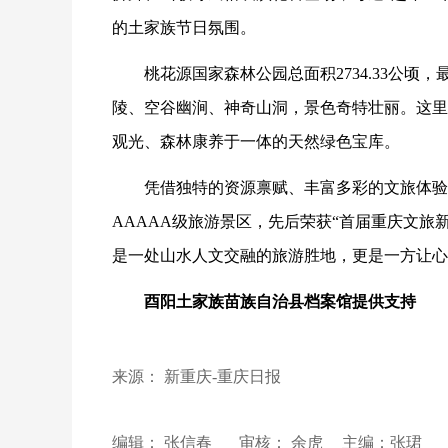
的土家族节日氛围。
桃花源国家森林公园总面积2734.33公顷，
陵、空谷幽涧、神奇山洞，景色奇特壮丽。这里
观光、森林康养于一体的天然绿色宝库。
凭借独特的资源禀赋、丰富多彩的文旅体验
AAAAA级旅游景区，先后荣获“首届重庆文旅
是一处山水人文交融的旅游胜地，更是一方让心
酉阳土家族苗族自治县档案馆提供支持
来源： 新重庆-重庆日报
编辑： 张信春
审核： 余虎
主编：张珺