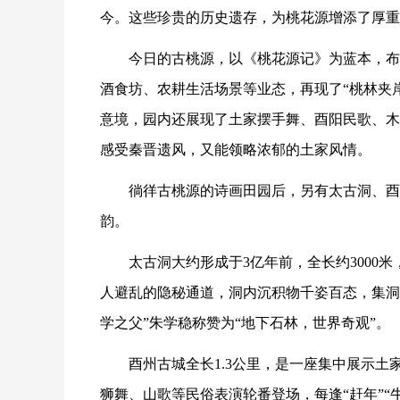
今。这些珍贵的历史遗存，为桃花源增添了厚重
今日的古桃源，以《桃花源记》为蓝本，布
酒食坊、农耕生活场景等业态，再现了“桃林夹
意境，园内还展现了土家摆手舞、酉阳民歌、木
感受秦晋遗风，又能领略浓郁的土家风情。
徜徉古桃源的诗画田园后，另有太古洞、酉
韵。
太古洞大约形成于3亿年前，全长约3000
人避乱的隐秘通道，洞内沉积物千姿百态，集洞
学之父”朱学稳称赞为“地下石林，世界奇观”。
酉州古城全长1.3公里，是一座集中展示土
狮舞、山歌等民俗表演轮番登场，每逢“赶年”“