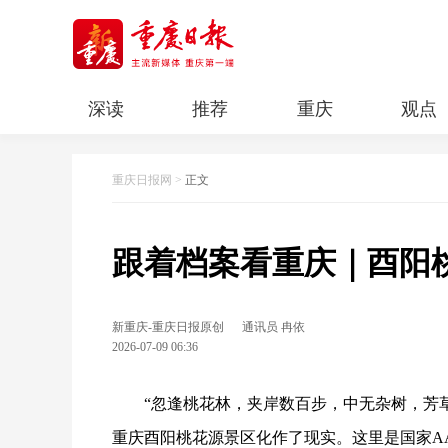
深读
推荐
重庆
观点
科教
人文
民生
清廉重庆
重庆日报网
>
正文
跟着档案看重庆｜酉阳桃
新重庆-重庆日报原创
通讯员 冉依
2026-07-09 06:36
“忽逢桃花林，夹岸数百步，中无杂树，芳
重庆酉阳桃花源景区化作了现实。这里是国家A