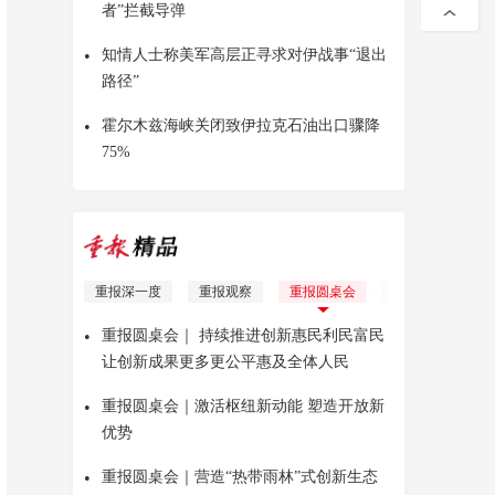
者”拦截导弹
•
知情人士称美军高层正寻求对伊战事“退出
路径”
•
霍尔木兹海峡关闭致伊拉克石油出口骤降
75%
重报深一度
重报观察
重报圆桌会
理响青年
Yo
•
重报圆桌会｜ 持续推进创新惠民利民富民
让创新成果更多更公平惠及全体人民
•
重报圆桌会｜激活枢纽新动能 塑造开放新
优势
•
重报圆桌会｜营造“热带雨林”式创新生态