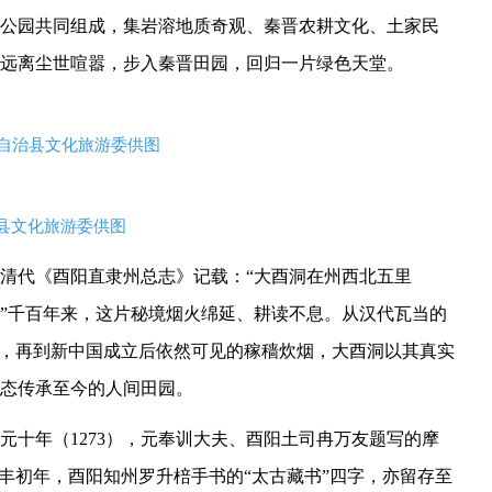
公园共同组成，集岩溶地质奇观、秦晋农耕文化、土家民
远离尘世喧嚣，步入秦晋田园，回归一片绿色天堂。
自治县文化旅游委供图
县文化旅游委供图
清代《酉阳直隶州总志》记载：“大酉洞在州西北五里
”千百年来，这片秘境烟火绵延、耕读不息。从汉代瓦当的
咏，再到新中国成立后依然可见的稼穑炊烟，大酉洞以其真实
态传承至今的人间田园。
元十年（1273），元奉训大夫、酉阳土司冉万友题写的摩
丰初年，酉阳知州罗升棓手书的“太古藏书”四字，亦留存至