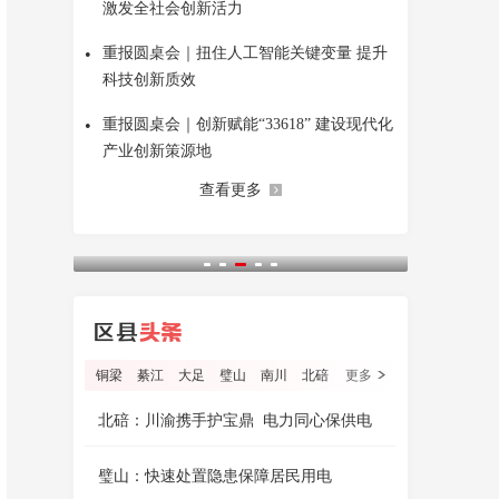
激发全社会创新活力
•
重报圆桌会｜扭住人工智能关键变量 提升
科技创新质效
•
重报圆桌会｜创新赋能“33618” 建设现代化
产业创新策源地
查看更多
铜梁
綦江
大足
璧山
南川
北碚
更多
北碚：川渝携手护宝鼎 电力同心保供电
璧山：快速处置隐患保障居民用电