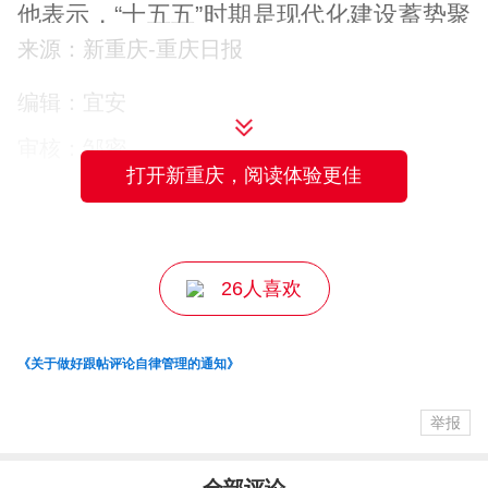
他表示，“十五五”时期是现代化建设蓄势聚
来源：新重庆-重庆日报
能、全面跃升的关键时期，璧山紧扣服务
做实“两大定位”、发挥“三个作用”、建设“六
编辑：宜安
区一高地”，锚定了一条主题主线——全力
审核：邹密
打造“黛山秀湖 活力璧山”。
打开新重庆，阅读体验更佳
主编：颜安
江志斌解释，“黛山秀湖”源自郭沫若对璧山
的盛赞，是山水相依、城景相融城市形象
26人喜欢
的生动写照，塑造了璧山最鲜明、最独特
的城市标识；“活力璧山”是璧山实干当下、
《关于做好跟帖评论自律管理的通知》
筑梦未来的奋进底色，融合产业兴旺、创
举报
新奔涌、开放包容、文脉绵延、烟火暖
心、干群争先等多元内生动力，展现出璧