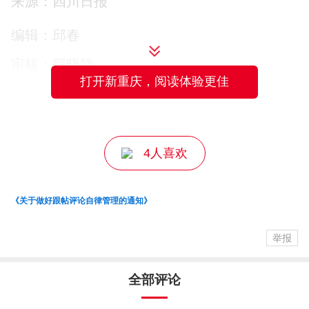
来源：四川日报
天气方面，将实行“统一预警、统一减排”，
编辑：邱春
杜绝“一刀切”，各市（州）需制定2025年11
审核：郭晓静
月至2026年2月错峰生产计划。
打开新重庆，阅读体验更佳
主编：邹密
4人喜欢
《关于做好跟帖评论自律管理的通知》
举报
全部评论