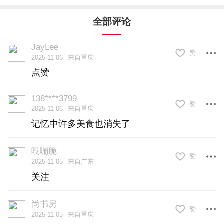
的美味是怎样炼成的？
全部评论
“‘偷师’嘛。哪里做得好，我们就到哪里去打
JayLee
赞
2025-11-06
来自重庆
包，学过来融进自己的美食中。”马黎黎笑
点赞
称。最开始做干锅时，他们研究附近一家
138****3799
干锅兔，发现兔肉好吃，但素菜是直接在
赞
2025-11-06
来自重庆
干锅里加水煮，不入味。“所以，我们家的
记忆中许多美食也消失了
素菜，是直接炒熟后做成干锅味再端给顾
嘎嘣脆
客。”马黎黎说。
赞
2025-11-05
来自广东
关注
最开始做干锅时，有嘴巴“刁”的顾客给她反
馈：“荤菜不够入味”“味道不够厚重”……他
尚书房
赞
2025-11-05
来自重庆
们试吃也发现有这个问题。