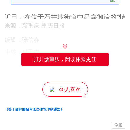
近日，在位于石井坡街道中昂嘉御湾的“特
来源：新重庆-重庆日报
钢马儿干锅”店，主理人马黎黎正与她的丈
夫准备着新鲜食材：洗净排骨肠头，卤制
编辑：张信春
底味，一份份分装好……订单一旦跳出，
审核：付爱农
打开新重庆，阅读体验更佳
立即掌勺炒制。
主编：罗静雯
40人喜欢
▲特钢马儿干锅。受访者供图
马儿干锅已经在中心湾片区深耕了18年，
《关于做好跟帖评论自律管理的通知》
巴适的味道吸引不少“回头客”，也引得来逛
举报
磁器口的游客专程打车过来探店。舌尖上