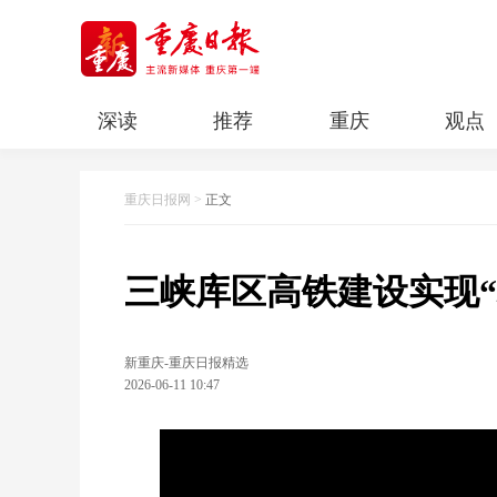
深读
推荐
重庆
观点
科教
人文
民生
清廉重庆
重庆日报网
>
正文
三峡库区高铁建设实现“
新重庆-重庆日报精选
2026-06-11 10:47