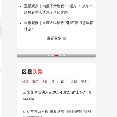
•
重报观察｜销量下滑增程车“遇冷”？从车市
冷热看重庆造汽车晋级之路
•
重报观察｜重庆农民增收“引擎”换挡意味着
什么？
查看更多
铜梁
綦江
大足
璧山
南川
北碚
更多
云阳艾草成功入选2026年度巴渝“土特产”名
优百品
运动赏景两不误 忠县马灌用骑行解锁“香村