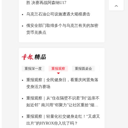
胜 决赛再战阿森纳U17
•
乌克兰石油公司设施遭遇大规模袭击
•
俄安全部门取缔多个与乌克兰有关的加密
货币兑换点
重报深一度
重报观察
重报圆桌会
理响青年
Yo
•
重报观察｜全民健身日，看重庆闲置角落
变身活力赛场
•
重报观察｜从“住在隔壁不识君”到“远亲不
如近邻” 南川用“邻聚力”让社区重拾“烟火
气”
•
重报观察｜轻量化社交健身走红！“又虐又
出片”的HYROX你入坑了吗？