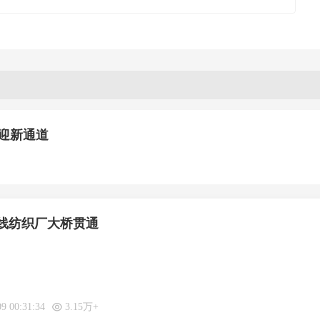
将迎新通道
线纺织厂大桥贯通
09 00:31:34
3.15万+