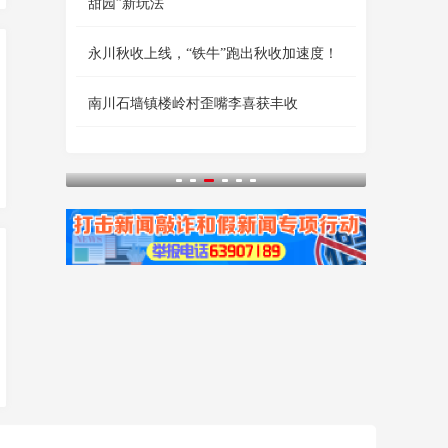
甜园”新玩法
永川秋收上线，“铁牛”跑出秋收加速度！
南川石墙镇楼岭村歪嘴李喜获丰收