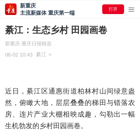
新重庆
打开
主流新媒体 重庆第一端
綦江：生态乡村 田园画卷
新重庆-重庆日报精选
綦江
>
06-02 10:43
近日，綦江区通惠街道柏林村山间绿意盎
然，俯瞰大地，层层叠叠的梯田与错落农
房、连片产业大棚相映成趣，勾勒出一幅
生机勃发的乡村田园画卷。