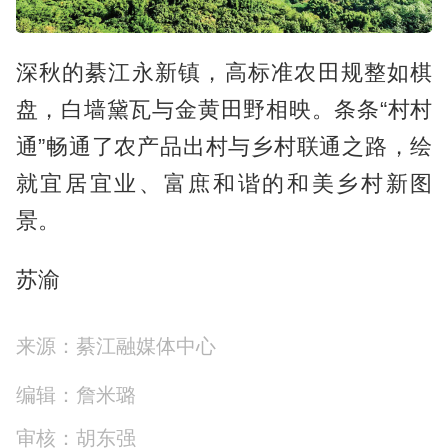
深秋的綦江永新镇，高标准农田规整如棋
盘，白墙黛瓦与金黄田野相映。条条“村村
通”畅通了农产品出村与乡村联通之路，绘
就宜居宜业、富庶和谐的和美乡村新图
景。
苏渝
来源：綦江融媒体中心
编辑：詹米璐
审核：胡东强