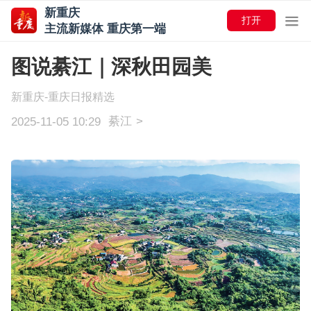
新重庆
打开
主流新媒体 重庆第一端
图说綦江｜深秋田园美
新重庆-重庆日报精选
綦江
>
2025-11-05 10:29