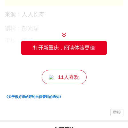
来源：人人长寿
三、怎么参与建言？
编辑：彭光瑞
审核：王萃
打开新重庆，阅读体验更佳
本次意见征集开通线上扫码专属通道，操作简单、
主编：王成
便捷高效。
参与方式
：扫描下方
二维码
，即可直接填写意见建
11人喜欢
议表单，提交您的宝贵想法。
《关于做好跟帖评论自律管理的通知》
您的每一条宝贵建议
举报
都是推动长寿城市公园品质升级