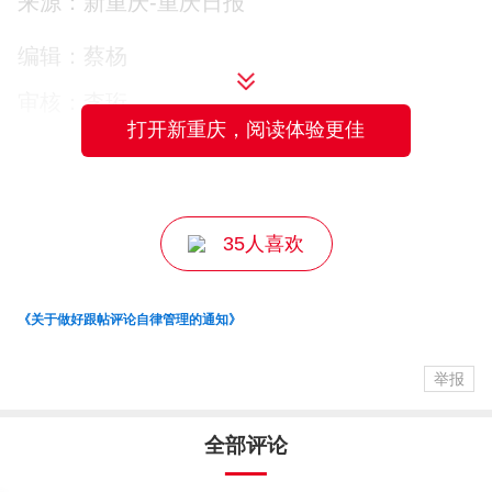
来源：新重庆-重庆日报
录取期间，市录取场开通咨询信访电话并
编辑：蔡杨
设置咨询信访场所，接受考生和家长相关
审核：李珩
咨询事宜。
打开新重庆，阅读体验更佳
主编：匡丽娜
咨询信访电话：67694883，67694890，67
694891，67869200
35人喜欢
咨询信访时间：上午9:00—12:00；下午2:3
《关于做好跟帖评论自律管理的通知》
0—6:00。
举报
咨询信访地点：两江新区龙溪街道红锦大
道61号。
全部评论