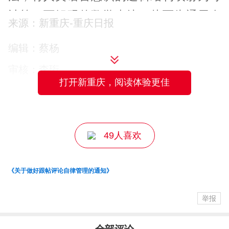
计算、可解码的数学表达，从而为通用人
来源：新重庆-重庆日报
工智能意识建模和语言脑机接口的精准信
编辑：蔡杨
号解码提供原创性理论工具。
审核：李珩
打开新重庆，阅读体验更佳
主编：匡丽娜
▲论坛现场，专家作主旨报告。
四川外国语大学语言智能学院院长、语言
49人喜欢
脑科学研究中心主任姜孟教授围绕《脑机
《关于做好跟帖评论自律管理的通知》
接⼝与语言认知健康》主题，将脑机接口
的本质和机理与科学哲学、生命哲学、心
举报
智哲学、语言学、神经生物学相融合，