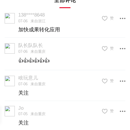
全部评论
从“心—脑—身—器—物”具身多元交互模型
角度，解析了语言脑机接口的类型等。在
138****8648
赞
07-06
来自浙江
他看来，未来，脑机接口将为神经系统疾
加快成果转化应用
病治疗开辟新路，这一技术将从根本上改
变和重塑人与自然界的信息交互方式。
队长队队长
赞
07-06
来自重庆
会上，西南大学教授王丽丹、电子科技大
👍👍👍👍👍👍
学教授尧德中等近20位专家学者带来前沿
啥玩意儿
赞
学术成果分享。大会还设置语言智能本科
07-06
来自重庆
专业建设院长论坛，各高校外国语学院及
关注
语言智能学院负责人围绕专业规范化建
Jo
赞
设、交叉课程体系优化、“语言+AI”复合型
07-05
来自重庆
关注
人才培养等议题深入研讨。