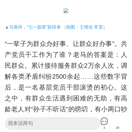
▲马善祥，“七一勋章”获得者 （制图：王维佳 常霏）
“一辈子为群众办好事、让群众好办事”。共
产党员干工作为了谁？老马的答案是：人
民群众。累计接待服务群众2万余人次，调
解各类矛盾纠纷2500余起……这些数字背
后，是一名基层党员干部滚烫的初心。这
之中，有群众生活遇到困难的无助，有高
龄老人对“孙子不听话”的唠叨，有小两口吵
架的纠纷——老马所做的调解工作，有大
3
39
有小，琐碎、不起眼，有些在旁人看来甚